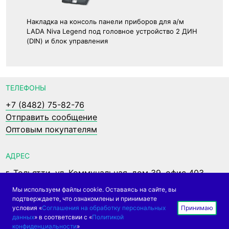
Накладка на консоль панели приборов для а/м
LADA Niva Legend под головное устройство 2 ДИН
(DIN) и блок управления
ТЕЛЕФОНЫ
+7 (8482) 75-82-76
Отправить сообщение
Оптовым покупателям
АДРЕС
г. Тольятти, ул. Коммунальная, дом 39, офис 403
Мы используем файлы cookie. Оставаясь на сайте, вы
подтверждаете, что ознакомлены и принимаете
условия «
Соглашения на обработку персональных
Принимаю
© 2005 - 2026 АПС
данных
» в соответсвии с «
Политикой
конфиденциальности
»