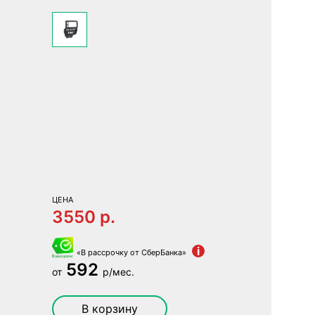
ЦЕНА
3550 p.
i
«В рассрочку от СберБанка»
592
от
р/мес.
В корзину