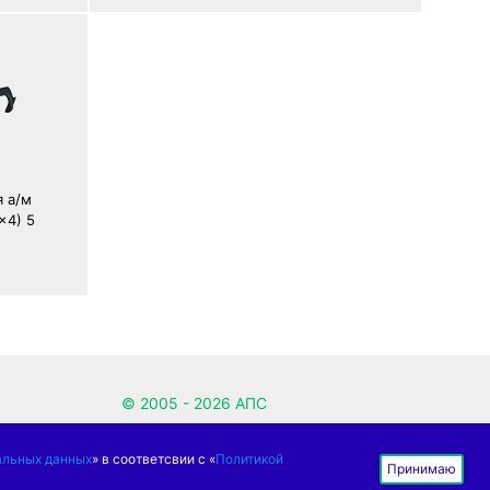
 а/м
x4) 5
© 2005 - 2026 АПС
Производим автомобильные компоненты
альных данных
» в соответсвии с «
Политикой
для вашего комфорта с 2005 года.
Принимаю