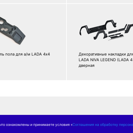
ль пола для а/м LADA 4х4
Декоративные накладки для
LADA NIVA LEGEND (LADA 4
дверная
тти, ул. Коммунальная,
что ознакомлены и принимаете условия «
Соглашения на обработку персон
офис 403