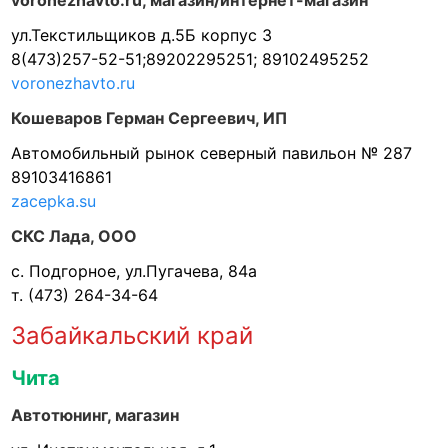
voronezhavto.ru, магазин/интернет-магазин
ул.Текстильщиков д.5Б корпус 3
8(473)257-52-51;89202295251; 89102495252
voronezhavto.ru
Кошеваров Герман Сергеевич, ИП
Автомобильный рынок северный павильон № 287
89103416861
zacepka.su
СКС Лада, ООО
с. Подгорное, ул.Пугачева, 84а
т. (473) 264-34-64
Забайкальский край
Чита
Автотюнинг, магазин