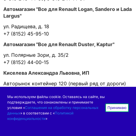
Автомагазин "Все для Renault Logan, Sandero и Lada
Largus"
ул. Радищева, д. 18
+7 (8152) 45-95-10
Автомагазин "Все для Renault Duster, Kaptur"
ул. Полярные Зори, д. 35/2
+7 (8152) 44-00-15
Киселева Александра Львовна, ИП
Авторынок контейнер 120 (первый ряд от дороги)
8-911-802-07-71
Мы используем файлы cookie. Оставаясь на сайте, вы
Нижегородская область
подтверждаете, что ознакомлены и принимаете
условия «
Соглашения на обработку персональных
Принимаю
данных
» в соответсвии с «
Политикой
Арзамас
конфиденциальности
»
Нива-Шевроле-Нива, магазин