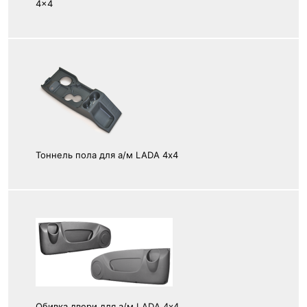
4x4
Тоннель пола для а/м LADA 4х4
Обивка двери для а/м LADA 4х4