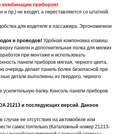
 комбинации приборов!
и пр.) не входят, а переставляются со штатной.
добства для водителя и пассажира. Эргономичное
одок и проводов!
Удобная компоновка клавиш
верху панели и дополнительная полка для мелких
доработок при монтаже и использовать
ность панели приборов мягкая, черного цвета,
ою очередь делает панель более безопасной при
сные детали выполнены из твердого, черного
в усилительную балку. Консоль панели приборов
A 21213 и последующих версий. Данное
 в случае ее отсутствия на автомобиле или
рести самостоятельно (Каталожный номер 21213-
ал с ручной регулировкой с внешней стороны