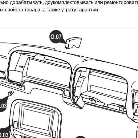
ьно дорабатывать, доукомплектовывать или ремонтировать п
 свойств товара, а также утрату гарантии.