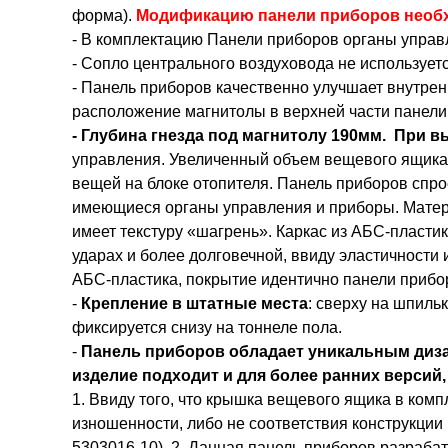
форма).
Модификацию панели приборов необх
- В комплектацию Панели приборов органы управле
- Сопло центрального воздуховода не использует
- Панель приборов качественно улучшает внутре
расположение магнитолы в верхней части панели
- Глубина гнезда под магнитолу 190мм.
При в
управления. Увеличенный объем вещевого ящика 
вещей на блоке отопителя. Панель приборов спро
имеющиеся органы управления и приборы. Матери
имеет текстуру «шагрень». Каркас из АБС-пласти
ударах и более долговечной, ввиду эластичности
АБС-пластика, покрытие идентично панели прибо
-
Крепление в штатные места
: сверху на шпиль
фиксируется снизу на тоннеле пола.
-
Панель приборов обладает уникальным диза
изделие подходит и для более ранних верси
1. Ввиду того, что крышка вещевого ящика в компл
изношенности, либо не соответствия конструкции
5303016-10). 2. Данная панель приборов разраба