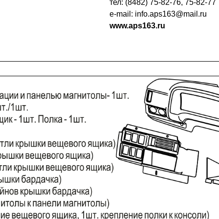
тел: (8482) 75-82-76, 75-82-77
e-mail: info.aps163@mail.ru
www.aps163.ru