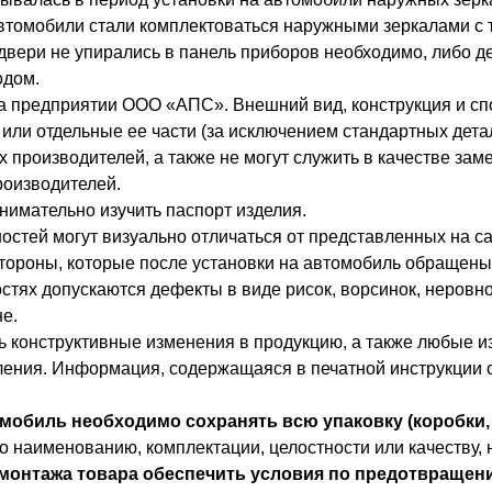
томобили стали комплектоваться наружными зеркалами с 
 двери не упирались в панель приборов необходимо, либо д
одом.
на предприятии ООО «АПС». Внешний вид, конструкция и сп
и отдельные ее части (за исключением стандартных деталей
 производителей, а также не могут служить в качестве зам
роизводителей.
нимательно изучить паспорт изделия.
ностей могут визуально отличаться от представленных на с
тороны, которые после установки на автомобиль обращены
тях допускаются дефекты в виде рисок, ворсинок, неровнос
е.
ть конструктивные изменения в продукцию, а также любые 
ления. Информация, содержащаяся в печатной инструкции с
мобиль необходимо сохранять всю упаковку (коробки,
по наименованию, комплектации, целостности или качеству
монтажа товара обеспечить условия по предотвращен