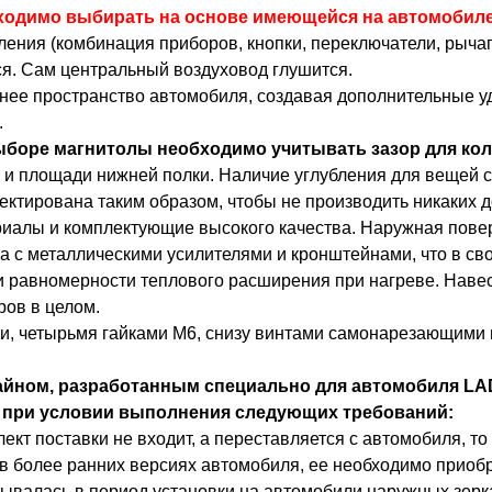
одимо выбирать на основе имеющейся на автомобиле
ния (комбинация приборов, кнопки, переключатели, рычаги 
ся. Сам центральный воздуховод глушится.
ннее пространство автомобиля, создавая дополнительные у
.
ыборе магнитолы необходимо учитывать зазор для кол
и площади нижней полки. Наличие углубления для вещей с
ектирована таким образом, чтобы не производить никаких 
алы и комплектующие высокого качества. Наружная поверх
ка с металлическими усилителями и кронштейнами, что в св
 и равномерности теплового расширения при нагреве. Наве
ров в целом.
ки, четырьмя гайками М6, снизу винтами самонарезающими 
йном, разработанным специально для автомобиля LAD
й, при условии выполнения следующих требований:
ект поставки не входит, а переставляется с автомобиля, то
 в более ранних версиях автомобиля, ее необходимо приоб
тывалась в период установки на автомобили наружных зерк