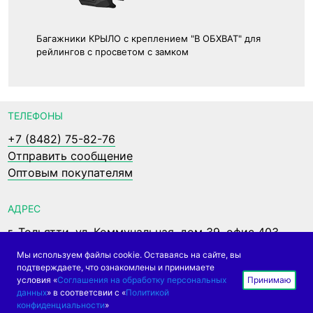
Багажники КРЫЛО с креплением "В ОБХВАТ" для
рейлингов с просветом с замком
ТЕЛЕФОНЫ
+7 (8482) 75-82-76
Отправить сообщение
Оптовым покупателям
АДРЕС
г. Тольятти, ул. Коммунальная, дом 39, офис 403
Мы используем файлы cookie. Оставаясь на сайте, вы
подтверждаете, что ознакомлены и принимаете
условия «
Соглашения на обработку персональных
Принимаю
© 2005 - 2026 АПС
данных
» в соответсвии с «
Политикой
конфиденциальности
»