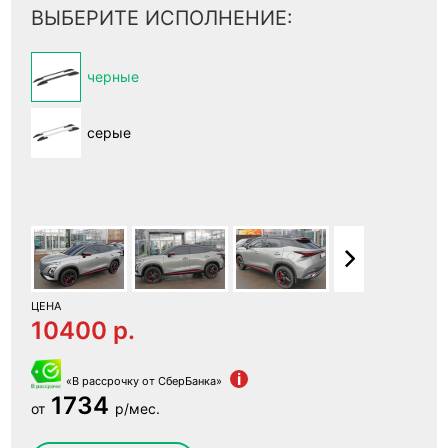
ВЫБЕРИТЕ ИСПОЛНЕНИЕ:
черные
серые
ЦЕНА
10400 p.
i
«В рассрочку от СберБанка»
1734
от
р/мес.