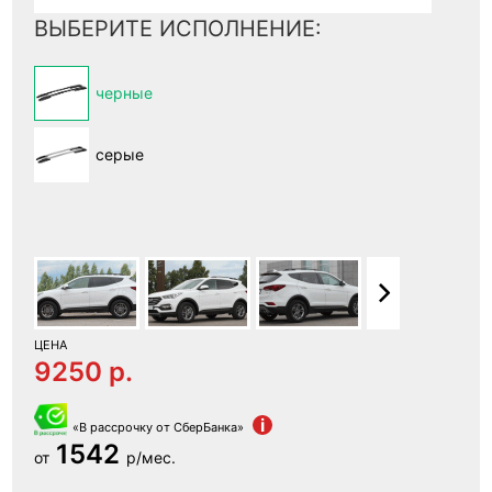
ВЫБЕРИТЕ ИСПОЛНЕНИЕ:
черные
серые
ЦЕНА
9250 p.
i
«В рассрочку от СберБанка»
1542
от
р/мес.